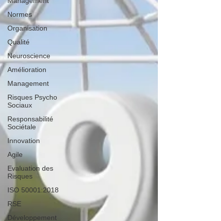
Management
Normes
Organisation
Qualité
Neuroscience
Amélioration
Management
Risques Psycho
Sociaux
Responsabilité
Sociétale
Innovation
Agile
Evaluation des
Risques
ISO 50001:2018
RSE
Développement