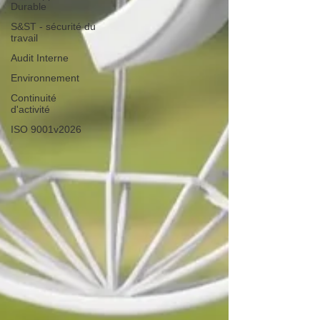
Durable
S&ST - sécurité du
travail
Audit Interne
Environnement
Continuité
d'activité
ISO 9001v2026