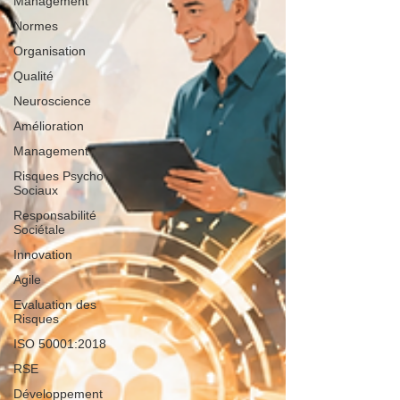
Management
Normes
Organisation
Qualité
Neuroscience
Amélioration
Management
Risques Psycho
Sociaux
Responsabilité
Sociétale
Innovation
Agile
Evaluation des
Risques
ISO 50001:2018
RSE
Développement