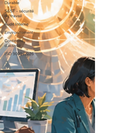
Durable
S&ST - sécurité
du travail
Audit Interne
Environnement
Continuité
d'activité
ISO 9001v2026