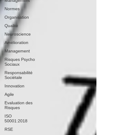
Management
Normes
Organisation
Qualité
Neuroscience
Amélioration
Management
Risques Psycho
Sociaux
Responsabilité
Sociétale
Innovation
Agile
Evaluation des
Risques
ISO
50001:2018
RSE