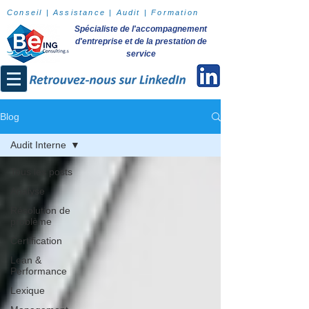
Conseil | Assistance | Audit | Formation
Spécialiste de l'accompagnement
d'entreprise et de la prestation de
service
Blog
Audit Interne
Tous les posts
Analyse
Résolution de
problème
Certification
Lean &
Performance
Lexique