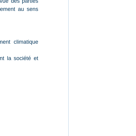
 vue des parties 
nement au sens 
ent climatique 
t la société et 