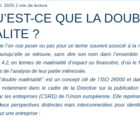
t. 2025
2 min de lecture
rganisation
Qualité
Neuroscience
Amélioration
U’EST-CE QUE LA DOU
LITE ?
ponsabilité Sociétale
Innovation
Agile
Evaluation d
ue l’on ose poser ou pas pour un terme souvent associé à la 
uisqu’elle se retrouve, sans dire son nom dans l’ensemble
éveloppement Durable
S&ST - sécurité du travail
Audit In
4.2, en termes de matérialité d’impact ou financière, d’où le 
 de l’analyse de leur partie intéressée.
"double matérialité" est un concept clé de l’ISO 26000 et da
1v2026
é, notamment dans le cadre de la Directive sur la publication 
par les entreprises (CSRD) de l'Union européenne. Elle représ
ux perspectives distinctes mais interconnectées pour identif
ur une entreprise :