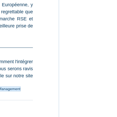
n Européenne, y 
regrettable que 
émarche RSE et 
illeure prise de 
ment l'intégrer 
ous serons ravis 
e sur notre site 
 Management