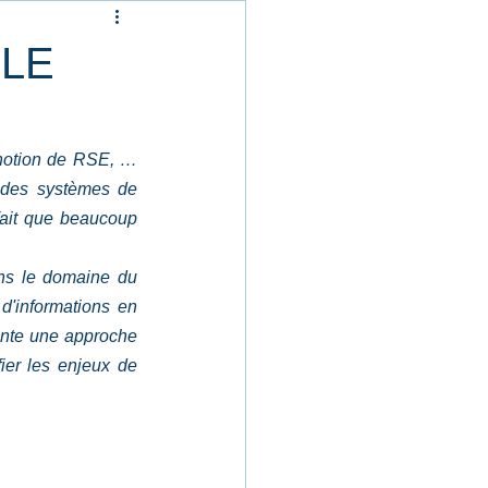
Management
BLE
es Risques
notion de RSE, … 
 des systèmes de 
terne
Environnement
fait que beaucoup 
ns le domaine du 
d'informations en 
ente une approche 
ier les enjeux de 