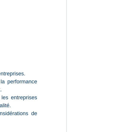
entreprises.
 la performance 
.
es entreprises 
lité.
sidérations de 