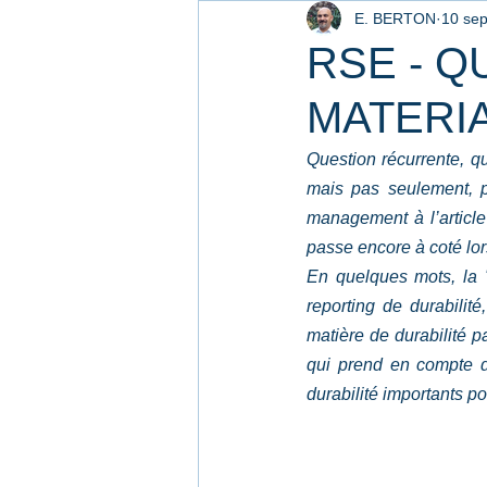
E. BERTON
10 sep
Management
Normes
O
RSE - Q
MATERIA
Risques Psycho Sociaux
Res
Question récurrente, q
mais pas seulement, p
ISO 50001:2018
RSE
D
management à l’article 
passe encore à coté lors
En quelques mots, la 
Continuité d'activité
ISO 900
reporting de durabilit
matière de durabilité 
qui prend en compte de
durabilité importants po