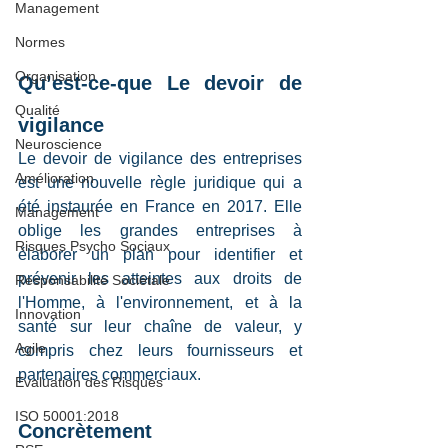
Management
Normes
Organisation
Qu’est-ce-que Le devoir de 
Qualité
vigilance
Neuroscience
Le devoir de vigilance des entreprises 
Amélioration
est une nouvelle règle juridique qui a 
été instaurée en France en 2017. Elle 
Management
oblige les grandes entreprises à 
Risques Psycho Sociaux
élaborer un plan pour identifier et 
prévenir les atteintes aux droits de 
Responsabilité Sociétale
l'Homme, à l'environnement, et à la 
Innovation
santé sur leur chaîne de valeur, y 
Agile
compris chez leurs fournisseurs et 
partenaires commerciaux.
Evaluation des Risques
ISO 50001:2018
Concrètement