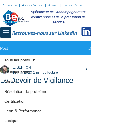
Conseil | Assistance | Audit | Formation
Spécialiste de l'accompagnement
d'entreprise et de la prestation de
service
Post
Tous les posts
E. BERTON
Tous les posts
10 mai 2023
1 min de lecture
Le Devoir de Vigilance
Analyse
Résolution de problème
Certification
Lean & Performance
Lexique