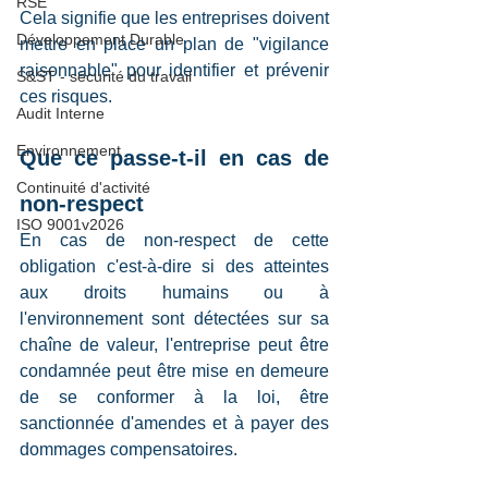
RSE
Cela signifie que les entreprises doivent 
Développement Durable
mettre en place un plan de "vigilance 
raisonnable" pour identifier et prévenir 
S&ST - sécurité du travail
ces risques. 
Audit Interne
Environnement
Que ce passe-t-il en cas de 
Continuité d'activité
non-respect 
ISO 9001v2026
En cas de non-respect de cette 
obligation c'est-à-dire si des atteintes 
aux droits humains ou à 
l'environnement sont détectées sur sa 
chaîne de valeur, l'entreprise peut être 
condamnée peut être mise en demeure 
de se conformer à la loi, être 
sanctionnée d'amendes et à payer des 
dommages compensatoires. 