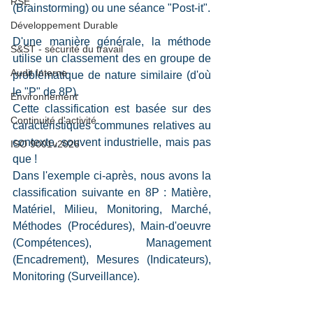
RSE
(Brainstorming) ou une séance "Post-it".
Développement Durable
D'une manière générale, la méthode 
S&ST - sécurité du travail
utilise un classement des en groupe de 
Audit Interne
problématique de nature similaire (d'où 
le "P" de 8P). 
Environnement
Cette classification est basée sur des 
Continuité d'activité
caractéristiques communes relatives au 
contexte, souvent industrielle, mais pas 
ISO 9001v2026
que ! 
Dans l'exemple ci-après, nous avons la 
classification suivante en 8P : Matière, 
Matériel, Milieu, Monitoring, Marché, 
Méthodes (Procédures), Main-d'oeuvre 
(Compétences), Management 
(Encadrement), Mesures (Indicateurs), 
Monitoring (Surveillance).