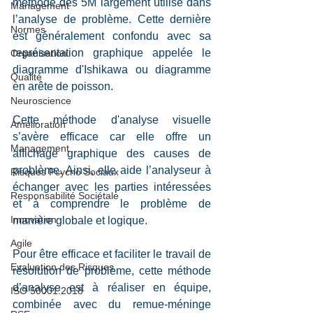
méthode des 5M largement utilisé dans 
Management
l’analyse de problème. Cette dernière 
Normes
est généralement confondu avec sa 
représentation graphique appelée le 
Organisation
diagramme d'Ishikawa ou diagramme 
Qualité
en arête de poisson. 
Neuroscience
Cette méthode d'analyse visuelle 
Amélioration
s’avère efficace car elle offre un 
Management
affichage graphique des causes de 
problème. Ainsi, elle aide l’analyseur à 
Risques Psycho Sociaux
échanger avec les parties intéressées 
Responsabilité Sociétale
et à comprendre le problème de 
Innovation
manière globale et logique. 
Agile
Pour être efficace et faciliter le travail de 
Evaluation des Risques
résolution de problème, cette méthode 
d’analyse est à réaliser en équipe, 
ISO 50001:2018
combinée avec du remue-méninge 